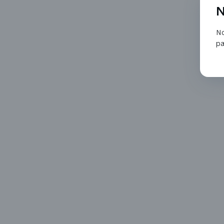
N
No
pa